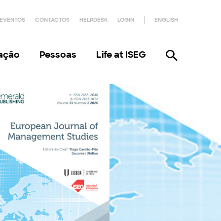
EVENTOS
CONTACTOS
HELPDESK
LOGIN
ENGLISH
gação
Pessoas
Life at ISEG