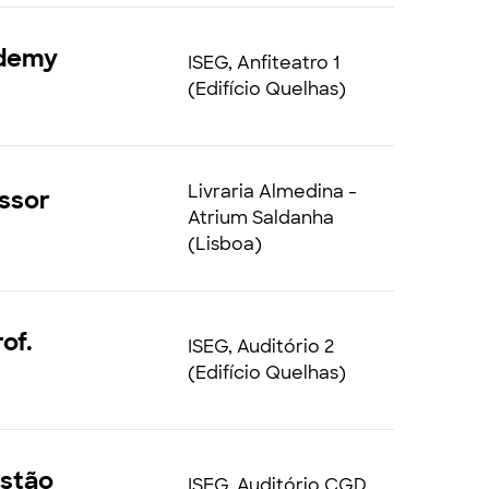
ademy
ISEG, Anfiteatro 1
(Edifício Quelhas)
Livraria Almedina -
essor
Atrium Saldanha
(Lisboa)
rof.
ISEG, Auditório 2
(Edifício Quelhas)
estão
ISEG, Auditório CGD