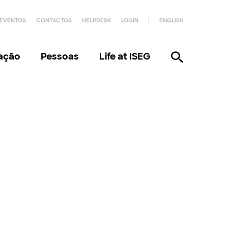
EVENTOS
CONTACTOS
HELPDESK
LOGIN
ENGLISH
gação
Pessoas
Life at ISEG