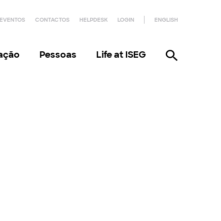
EVENTOS
CONTACTOS
HELPDESK
LOGIN
ENGLISH
gação
Pessoas
Life at ISEG