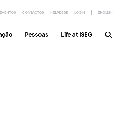
EVENTOS
CONTACTOS
HELPDESK
LOGIN
ENGLISH
gação
Pessoas
Life at ISEG