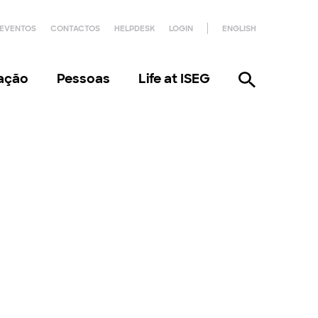
EVENTOS
CONTACTOS
HELPDESK
LOGIN
ENGLISH
gação
Pessoas
Life at ISEG