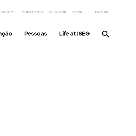
EVENTOS
CONTACTOS
HELPDESK
LOGIN
ENGLISH
gação
Pessoas
Life at ISEG