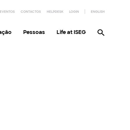
EVENTOS
CONTACTOS
HELPDESK
LOGIN
ENGLISH
gação
Pessoas
Life at ISEG