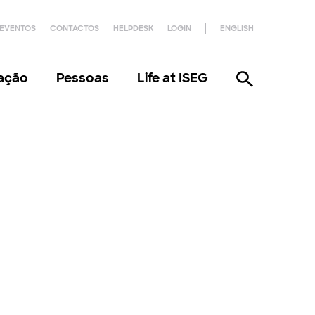
EVENTOS
CONTACTOS
HELPDESK
LOGIN
ENGLISH
gação
Pessoas
Life at ISEG