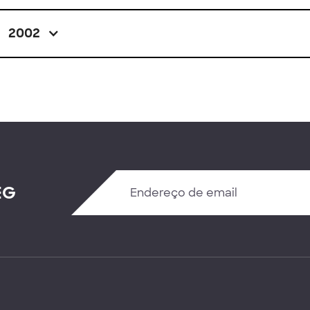
2002
EG