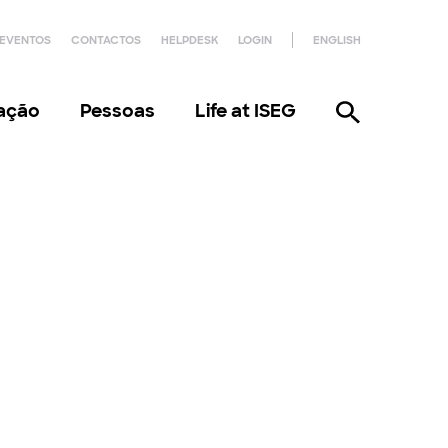
EVENTOS
CONTACTOS
HELPDESK
LOGIN
ENGLISH
gação
Pessoas
Life at ISEG