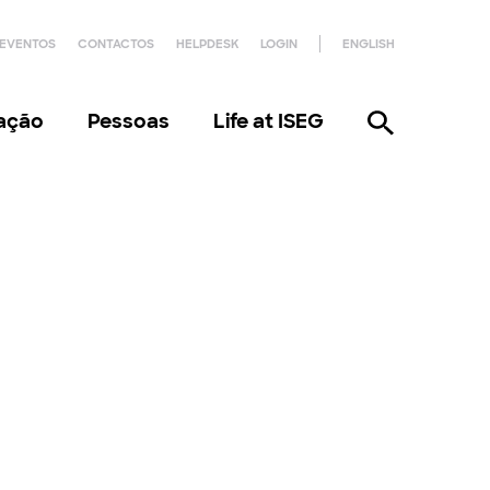
EVENTOS
CONTACTOS
HELPDESK
LOGIN
ENGLISH
gação
Pessoas
Life at ISEG