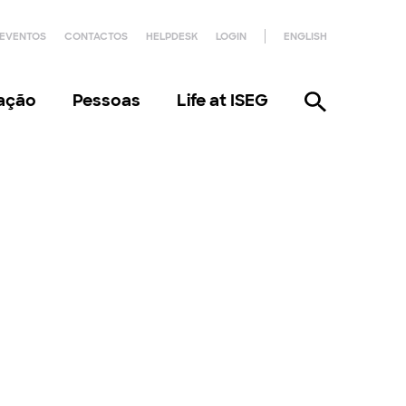
EVENTOS
CONTACTOS
HELPDESK
LOGIN
ENGLISH
gação
Pessoas
Life at ISEG