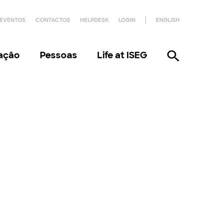
EVENTOS
CONTACTOS
HELPDESK
LOGIN
ENGLISH
gação
Pessoas
Life at ISEG