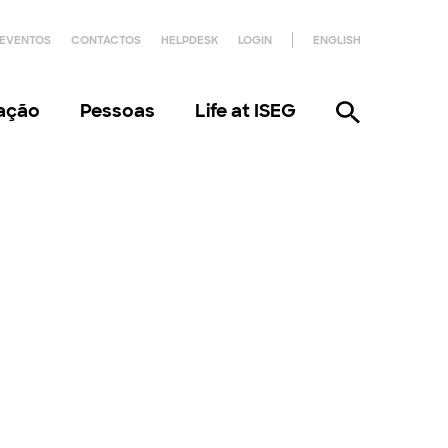
EVENTOS
CONTACTOS
HELPDESK
LOGIN
ENGLISH
gação
Pessoas
Life at ISEG