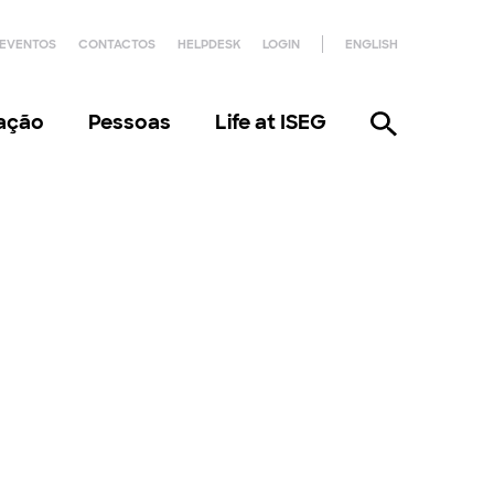
EVENTOS
CONTACTOS
HELPDESK
LOGIN
ENGLISH
gação
Pessoas
Life at ISEG