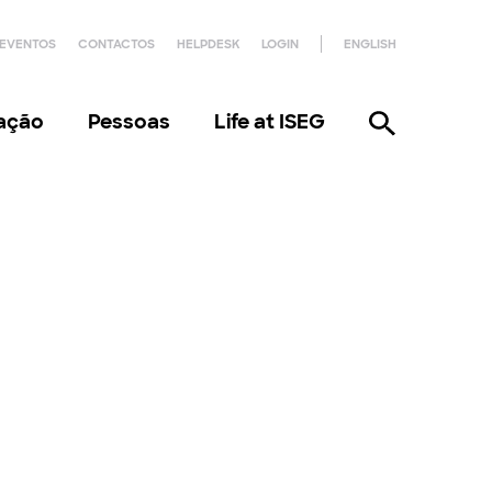
EVENTOS
CONTACTOS
HELPDESK
LOGIN
ENGLISH
gação
Pessoas
Life at ISEG