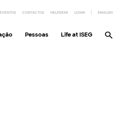
EVENTOS
CONTACTOS
HELPDESK
LOGIN
ENGLISH
gação
Pessoas
Life at ISEG