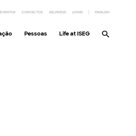
EVENTOS
CONTACTOS
HELPDESK
LOGIN
ENGLISH
gação
Pessoas
Life at ISEG