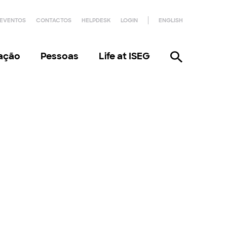
EVENTOS
CONTACTOS
HELPDESK
LOGIN
ENGLISH
gação
Pessoas
Life at ISEG