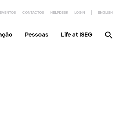
EVENTOS
CONTACTOS
HELPDESK
LOGIN
ENGLISH
gação
Pessoas
Life at ISEG