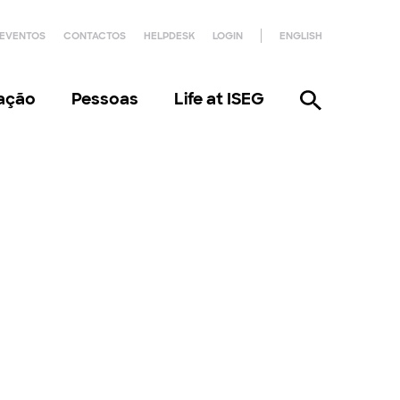
EVENTOS
CONTACTOS
HELPDESK
LOGIN
ENGLISH
gação
Pessoas
Life at ISEG