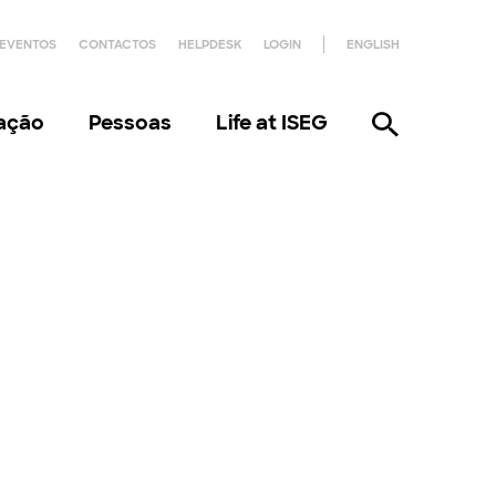
EVENTOS
CONTACTOS
HELPDESK
LOGIN
ENGLISH
gação
Pessoas
Life at ISEG