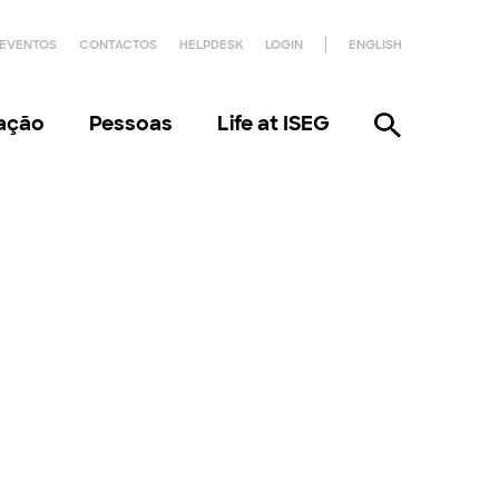
EVENTOS
CONTACTOS
HELPDESK
LOGIN
ENGLISH
gação
Pessoas
Life at ISEG