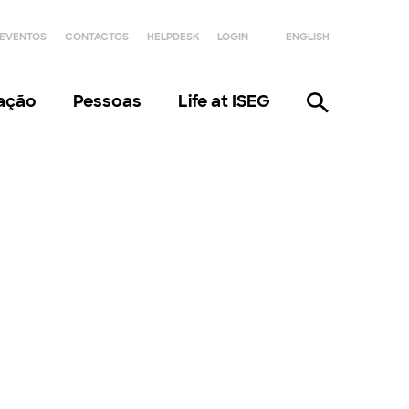
EVENTOS
CONTACTOS
HELPDESK
LOGIN
ENGLISH
gação
Pessoas
Life at ISEG