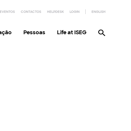
EVENTOS
CONTACTOS
HELPDESK
LOGIN
ENGLISH
gação
Pessoas
Life at ISEG