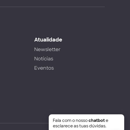
s
Atualidade
Newsletter
Notícias
Eventos
Fala com o nosso
chatbot
e
esclarece as tuas dúvidas.