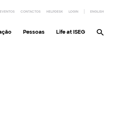
EVENTOS
CONTACTOS
HELPDESK
LOGIN
ENGLISH
gação
Pessoas
Life at ISEG