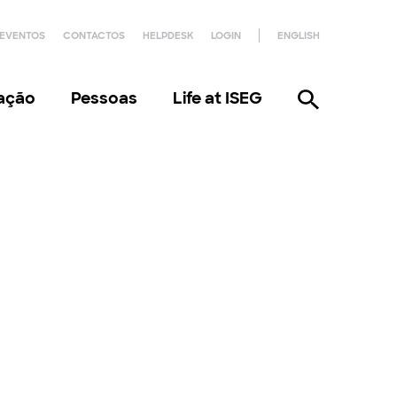
EVENTOS
CONTACTOS
HELPDESK
LOGIN
ENGLISH
gação
Pessoas
Life at ISEG