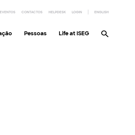
EVENTOS
CONTACTOS
HELPDESK
LOGIN
ENGLISH
gação
Pessoas
Life at ISEG