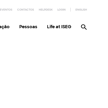
EVENTOS
CONTACTOS
HELPDESK
LOGIN
ENGLISH
gação
Pessoas
Life at ISEG