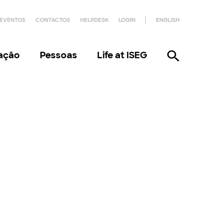
EVENTOS
CONTACTOS
HELPDESK
LOGIN
ENGLISH
gação
Pessoas
Life at ISEG