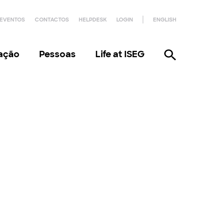
EVENTOS
CONTACTOS
HELPDESK
LOGIN
ENGLISH
gação
Pessoas
Life at ISEG