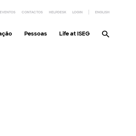
EVENTOS
CONTACTOS
HELPDESK
LOGIN
ENGLISH
gação
Pessoas
Life at ISEG