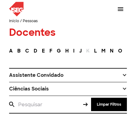
Início
/
Pessoas
Docentes
A
B
C
D
E
F
G
H
I
J
K
L
M
N
O
P
Assistente Convidado
Ciências Sociais
Limpar Filtros