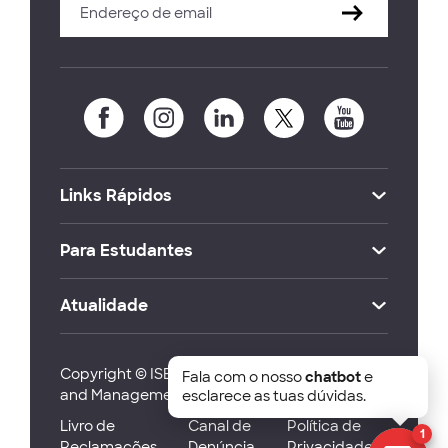
Links Rápidos
Para Estudantes
Atualidade
Copyright © ISEG Lisbon School of Economics
Fala com o nosso
chatbot
e
and Management 2026
esclarece as tuas dúvidas.
Livro de
Canal de
Política de
1
Reclamações
Denúncia
Privacidade