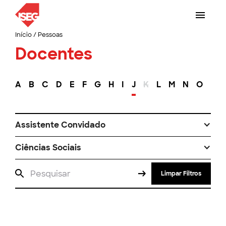
Início
/
Pessoas
Docentes
A
B
C
D
E
F
G
H
I
J
K
L
M
N
O
P
Assistente Convidado
Ciências Sociais
Limpar Filtros