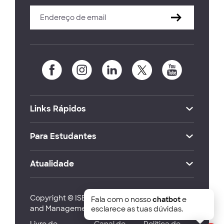
Links Rápidos
Para Estudantes
Atualidade
Copyright © ISEG Lisbon School of Economics
Fala com o nosso
chatbot
e
and Management 2026
esclarece as tuas dúvidas.