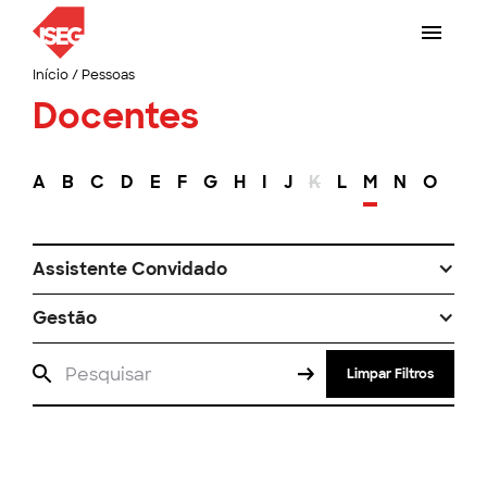
Início
/
Pessoas
Docentes
A
B
C
D
E
F
G
H
I
J
K
L
M
N
O
P
Assistente Convidado
Gestão
Limpar Filtros