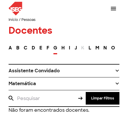
Início
/
Pessoas
Docentes
A
B
C
D
E
F
G
H
I
J
K
L
M
N
O
P
Assistente Convidado
Matemática
Limpar Filtros
Não foram encontrados docentes.