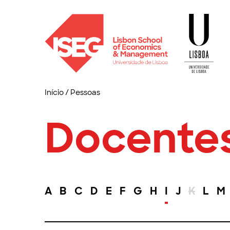
Início
/
Pessoas
Docente
A
B
C
D
E
F
G
H
I
J
K
L
M