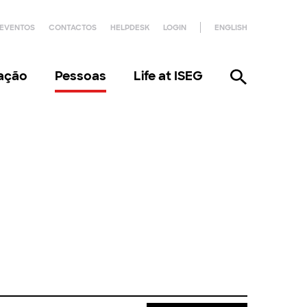
EVENTOS
CONTACTOS
HELPDESK
LOGIN
ENGLISH
gação
Pessoas
Life at ISEG