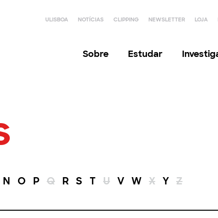
ULISBOA
NOTÍCIAS
CLIPPING
NEWSLETTER
LOJA
Sobre
Estudar
Investi
s
N
O
P
Q
R
S
T
U
V
W
X
Y
Z