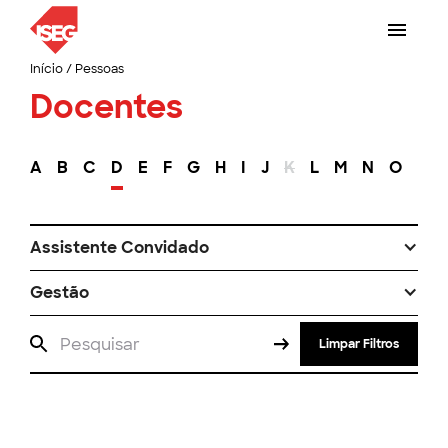
Início
/
Pessoas
Docentes
A
B
C
D
E
F
G
H
I
J
K
L
M
N
O
P
Assistente Convidado
Gestão
Limpar Filtros