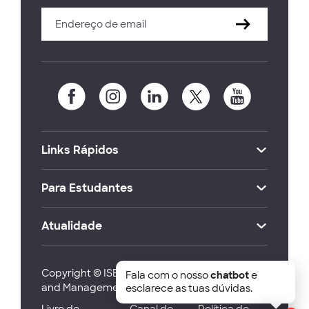
Links Rápidos
Para Estudantes
Atualidade
Copyright © ISEG Lisbon School of Economics
Fala com o nosso
chatbot
e
and Management 2026
esclarece as tuas dúvidas.