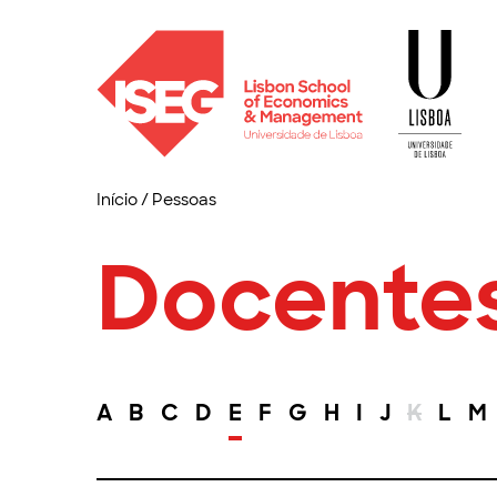
Início
/
Pessoas
Docente
A
B
C
D
E
F
G
H
I
J
K
L
M