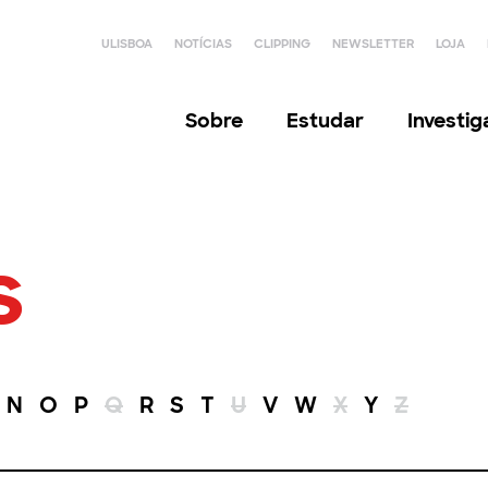
ULISBOA
NOTÍCIAS
CLIPPING
NEWSLETTER
LOJA
Sobre
Estudar
Investi
s
N
O
P
Q
R
S
T
U
V
W
X
Y
Z