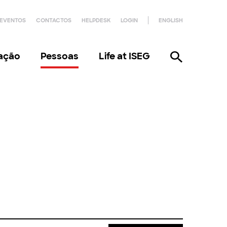
EVENTOS
CONTACTOS
HELPDESK
LOGIN
ENGLISH
gação
Pessoas
Life at ISEG