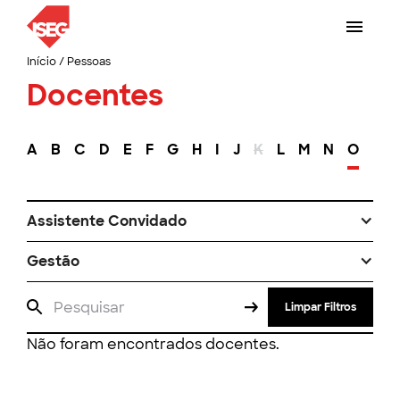
Início
/
Pessoas
Docentes
A
B
C
D
E
F
G
H
I
J
K
L
M
N
O
P
Assistente Convidado
Gestão
Limpar Filtros
Não foram encontrados docentes.