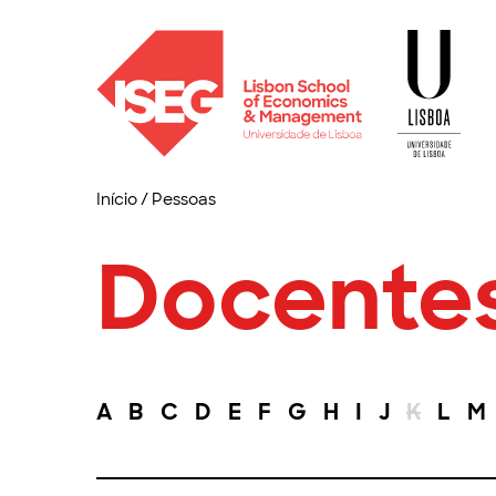
Início
/
Pessoas
Docente
A
B
C
D
E
F
G
H
I
J
K
L
M