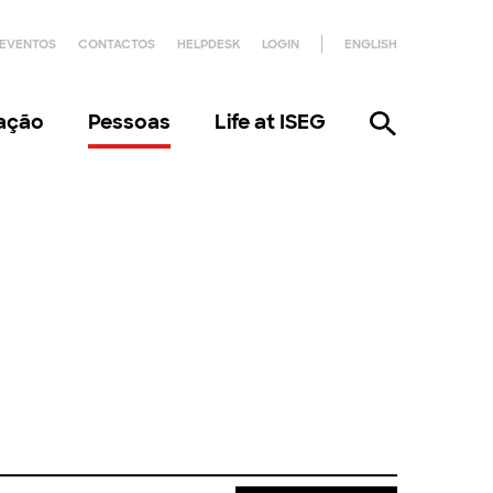
EVENTOS
CONTACTOS
HELPDESK
LOGIN
ENGLISH
gação
Pessoas
Life at ISEG