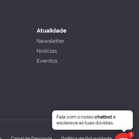
s
Atualidade
Newsletter
Notícias
Eventos
Fala com o nosso
chatbot
e
esclarece as tuas dúvidas.
1
s
Canal de Denúncia
Política de Privacidade