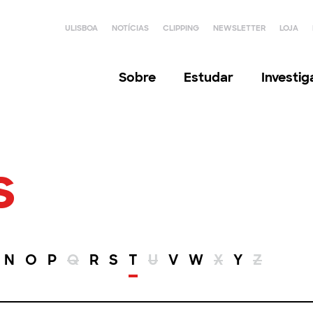
ULISBOA
NOTÍCIAS
CLIPPING
NEWSLETTER
LOJA
Sobre
Estudar
Investi
s
N
O
P
Q
R
S
T
U
V
W
X
Y
Z