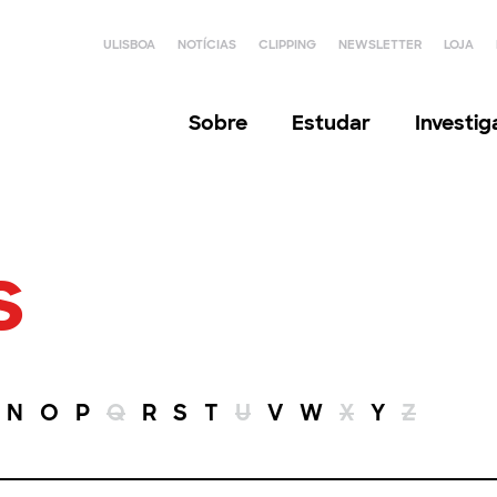
ULISBOA
NOTÍCIAS
CLIPPING
NEWSLETTER
LOJA
Sobre
Estudar
Investi
s
N
O
P
Q
R
S
T
U
V
W
X
Y
Z