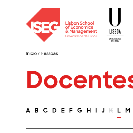
Início
/
Pessoas
Docente
A
B
C
D
E
F
G
H
I
J
K
L
M