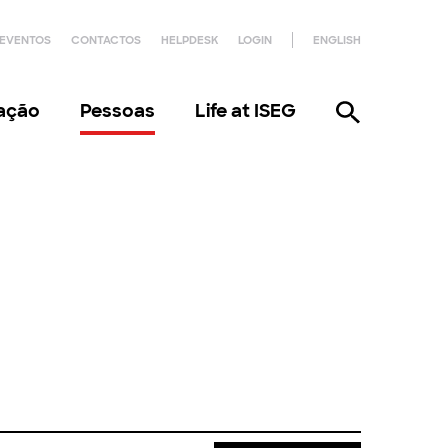
EVENTOS
CONTACTOS
HELPDESK
LOGIN
ENGLISH
gação
Pessoas
Life at ISEG