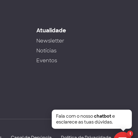
s
Atualidade
Newsletter
Notícias
Eventos
Fala com o nosso
chatbot
e
esclarece as tuas dúvidas.
1
s
Canal de Denúncia
Política de Privacidade