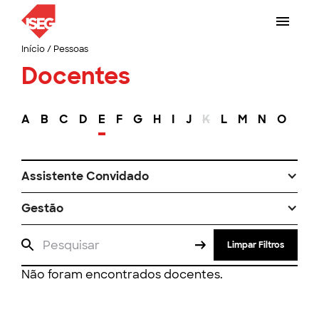
Início
/
Pessoas
Docentes
A
B
C
D
E
F
G
H
I
J
K
L
M
N
O
P
Assistente Convidado
Gestão
Limpar Filtros
Não foram encontrados docentes.