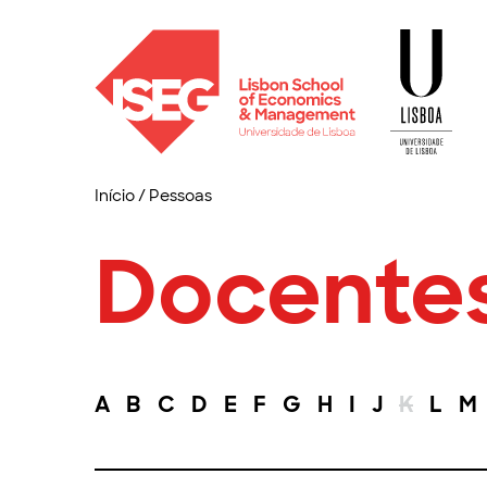
Início
/
Pessoas
Docente
A
B
C
D
E
F
G
H
I
J
K
L
M