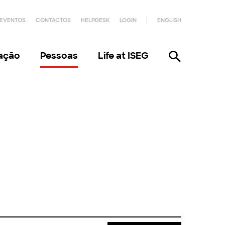
EVENTOS
CONTACTOS
HELPDESK
LOGIN
ENGLISH
gação
Pessoas
Life at ISEG