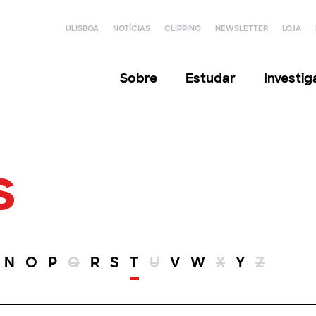
ULISBOA
NOTÍCIAS
CLIPPING
NEWSLETTER
LOJA
Sobre
Estudar
Investi
s
N
O
P
Q
R
S
T
U
V
W
X
Y
Z