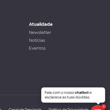
s
Atualidade
Newsletter
Notícias
Eventos
Fala com o nosso
chatbot
e
esclarece as tuas dúvidas.
1
s
Canal de Denúncia
Política de Privacidade