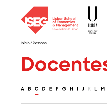
Início
/
Pessoas
Docente
A
B
C
D
E
F
G
H
I
J
K
L
M