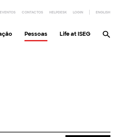
EVENTOS
CONTACTOS
HELPDESK
LOGIN
ENGLISH
gação
Pessoas
Life at ISEG