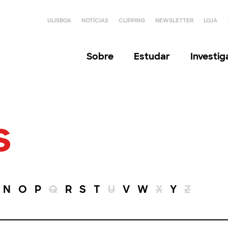
ULISBOA
NOTÍCIAS
CLIPPING
NEWSLETTER
LOJA
Sobre
Estudar
Investi
s
N
O
P
Q
R
S
T
U
V
W
X
Y
Z