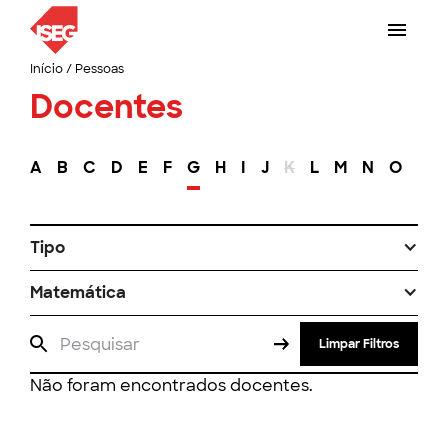
Início
/
Pessoas
Docentes
A
B
C
D
E
F
G
H
I
J
K
L
M
N
O
P
Tipo
Matemática
Limpar Filtros
Não foram encontrados docentes.