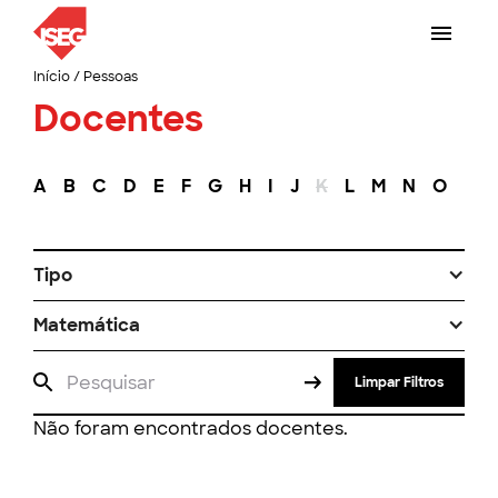
Início
/
Pessoas
Docentes
A
B
C
D
E
F
G
H
I
J
K
L
M
N
O
P
Tipo
Matemática
Limpar Filtros
Não foram encontrados docentes.