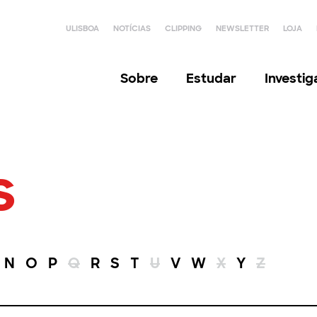
ULISBOA
NOTÍCIAS
CLIPPING
NEWSLETTER
LOJA
Sobre
Estudar
Investi
s
N
O
P
Q
R
S
T
U
V
W
X
Y
Z