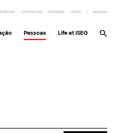
EVENTOS
CONTACTOS
HELPDESK
LOGIN
ENGLISH
gação
Pessoas
Life at ISEG