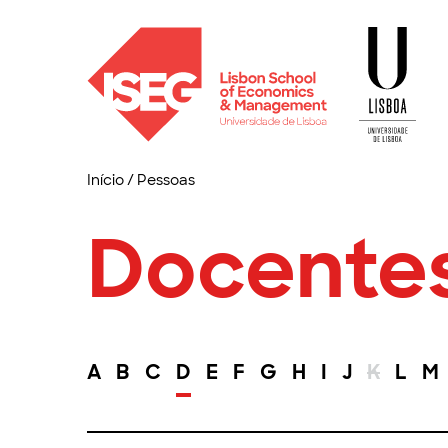
Início
/
Pessoas
Docente
A
B
C
D
E
F
G
H
I
J
K
L
M