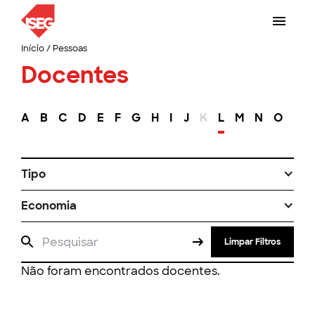
Início
/
Pessoas
Docentes
A
B
C
D
E
F
G
H
I
J
K
L
M
N
O
P
Tipo
Economia
Limpar Filtros
Não foram encontrados docentes.