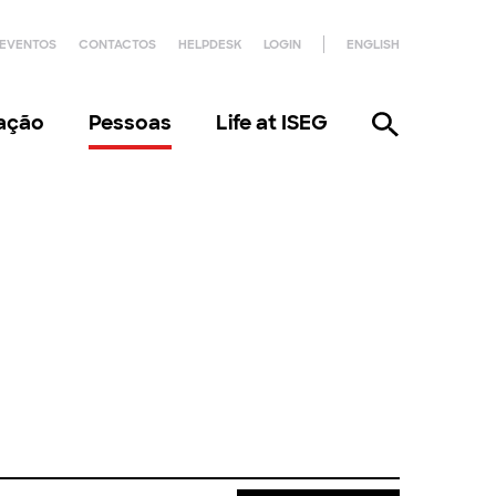
EVENTOS
CONTACTOS
HELPDESK
LOGIN
ENGLISH
gação
Pessoas
Life at ISEG