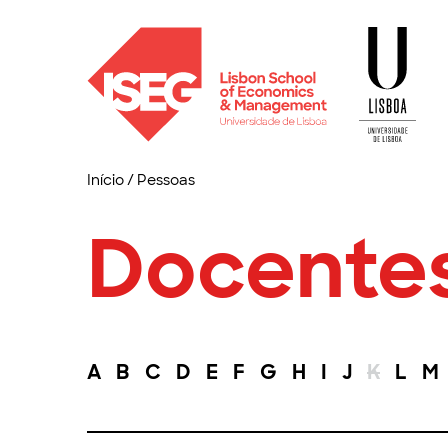
Início
/
Pessoas
Docente
A
B
C
D
E
F
G
H
I
J
K
L
M