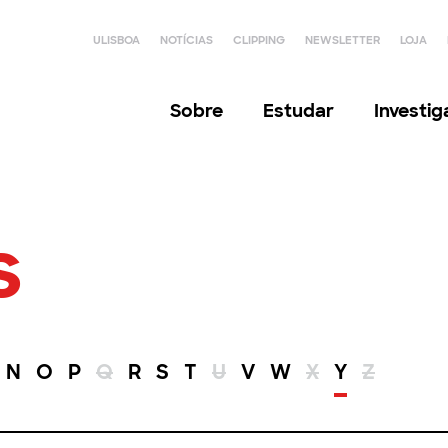
ULISBOA
NOTÍCIAS
CLIPPING
NEWSLETTER
LOJA
Sobre
Estudar
Investi
s
N
O
P
Q
R
S
T
U
V
W
X
Y
Z