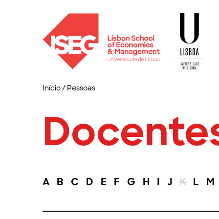
Início
/
Pessoas
Docente
A
B
C
D
E
F
G
H
I
J
K
L
M