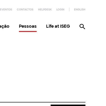
EVENTOS
CONTACTOS
HELPDESK
LOGIN
ENGLISH
gação
Pessoas
Life at ISEG