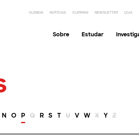
ULISBOA
NOTÍCIAS
CLIPPING
NEWSLETTER
LOJA
Sobre
Estudar
Investi
s
N
O
P
Q
R
S
T
U
V
W
X
Y
Z